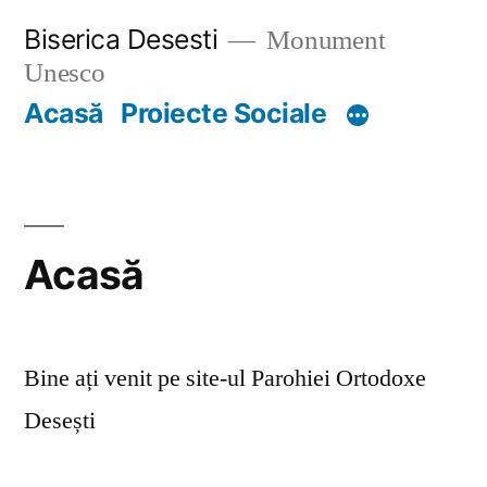
Skip
Biserica Desesti
Monument
to
Unesco
content
Acasă
Proiecte Sociale
Acasă
Bine ați venit pe site-ul Parohiei Ortodoxe
Desești