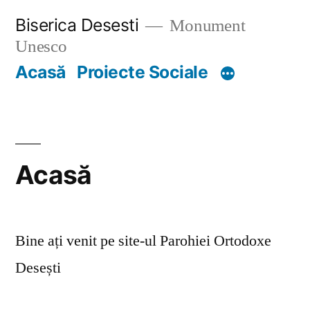
Skip
Biserica Desesti
Monument
to
Unesco
content
Acasă
Proiecte Sociale
Acasă
Bine ați venit pe site-ul Parohiei Ortodoxe
Desești