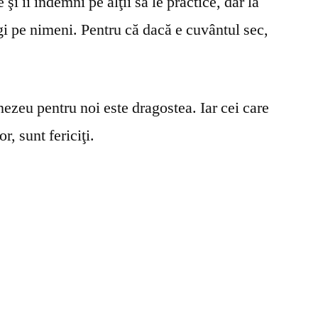
şi îi îndemni pe alţii să le practice, dar la
gi pe nimeni. Pentru că dacă e cuvântul sec,
ezeu pentru noi este dragostea. Iar cei care
r, sunt fericiţi.