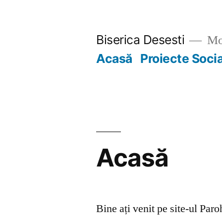
Skip
to
Biserica Desesti
Mo
content
Acasă
Proiecte Soci
Acasă
Bine ați venit pe site-ul Par