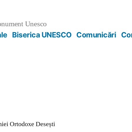
nument Unesco
ale
Biserica UNESCO
Comunicări
Co
ohiei Ortodoxe Desești