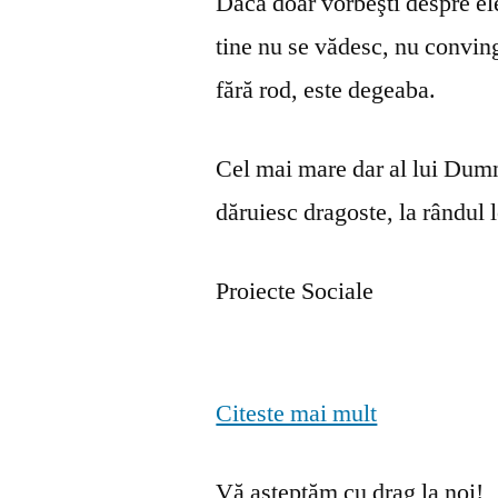
Dacă doar vorbeşti despre ele 
tine nu se vă­desc, nu convin
fără rod, este degeaba.
Cel mai mare dar al lui Dumn
dăruiesc dragoste, la rândul lo
Proiecte Sociale
Citeste mai mult
Vă așteptăm cu drag la noi!