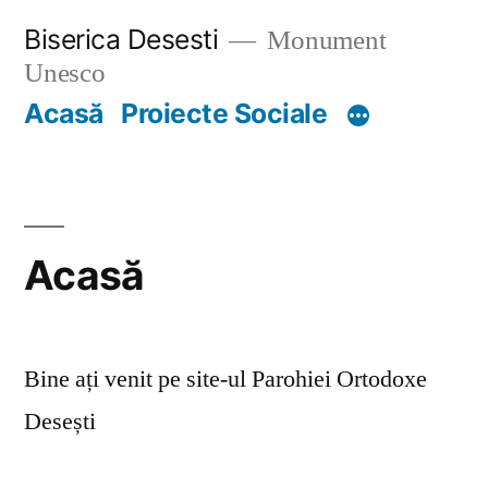
Skip
Biserica Desesti
Monument
to
Unesco
content
Acasă
Proiecte Sociale
Acasă
Bine ați venit pe site-ul Parohiei Ortodoxe
Desești