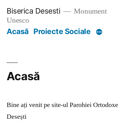
Skip
Biserica Desesti
Monument
to
Unesco
content
Acasă
Proiecte Sociale
Acasă
Bine ați venit pe site-ul Parohiei Ortodoxe
Desești