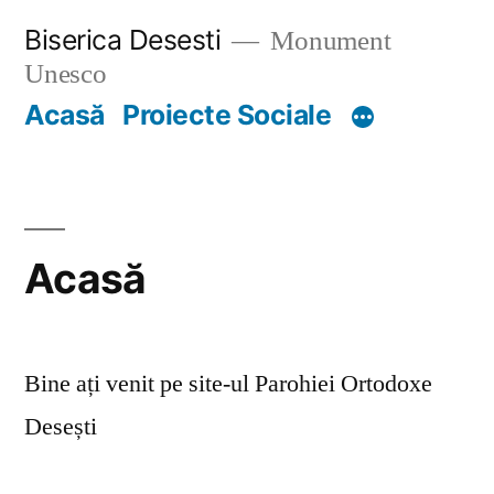
Skip
Biserica Desesti
Monument
to
Unesco
content
Acasă
Proiecte Sociale
Acasă
Bine ați venit pe site-ul Parohiei Ortodoxe
Desești