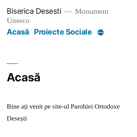
Skip
Biserica Desesti
Monument
to
Unesco
content
Acasă
Proiecte Sociale
Acasă
Bine ați venit pe site-ul Parohiei Ortodoxe
Desești