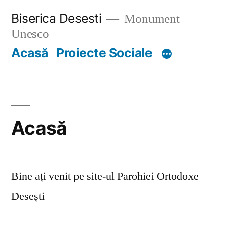
Skip
Biserica Desesti
Monument
to
Unesco
content
Acasă
Proiecte Sociale
Acasă
Bine ați venit pe site-ul Parohiei Ortodoxe
Desești