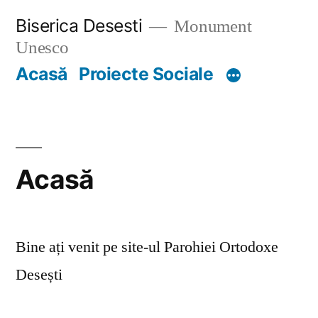
Skip
Biserica Desesti
Monument
to
Unesco
content
Acasă
Proiecte Sociale
Acasă
Bine ați venit pe site-ul Parohiei Ortodoxe
Desești