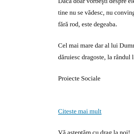
Dacă doar vorbeşti despre ele 
tine nu se vă­desc, nu convin
fără rod, este degeaba.
Cel mai mare dar al lui Dumn
dăruiesc dragoste, la rândul lo
Proiecte Sociale
Citeste mai mult
Vă așteptăm cu drag la noi!