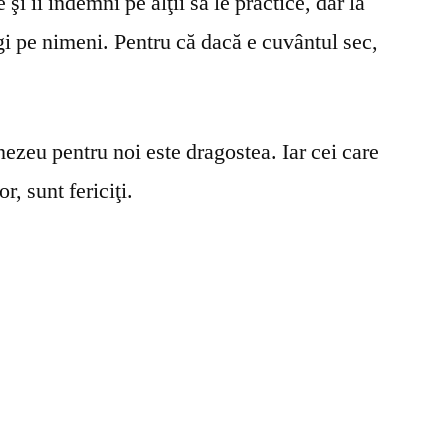
şi îi îndemni pe alţii să le practice, dar la
gi pe nimeni. Pentru că dacă e cuvântul sec,
ezeu pentru noi este dragostea. Iar cei care
r, sunt fericiţi.