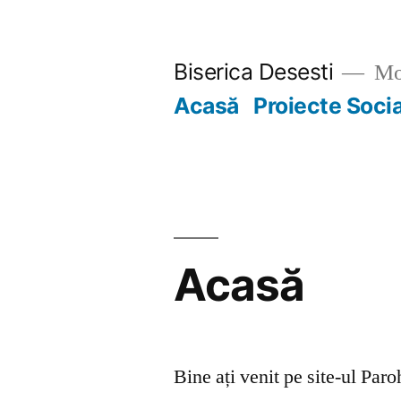
Skip
to
Biserica Desesti
Mo
content
Acasă
Proiecte Soci
Acasă
Bine ați venit pe site-ul Par