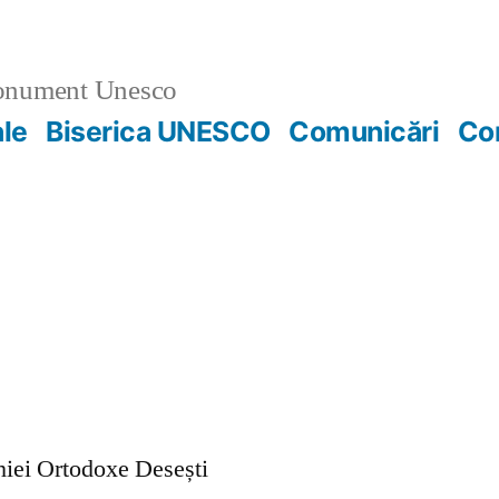
nument Unesco
ale
Biserica UNESCO
Comunicări
Co
ohiei Ortodoxe Desești