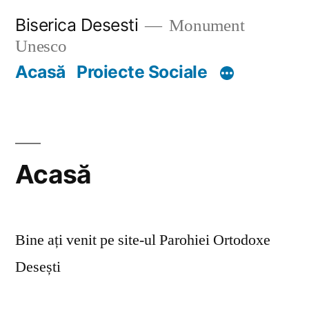
Skip
Biserica Desesti
Monument
to
Unesco
content
Acasă
Proiecte Sociale
Acasă
Bine ați venit pe site-ul Parohiei Ortodoxe
Desești