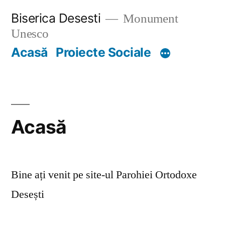
Skip
Biserica Desesti
Monument
to
Unesco
content
Acasă
Proiecte Sociale
Acasă
Bine ați venit pe site-ul Parohiei Ortodoxe
Desești