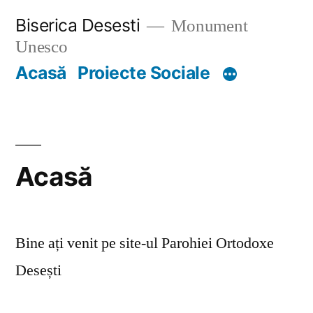
Skip
Biserica Desesti
Monument
to
Unesco
content
Acasă
Proiecte Sociale
Acasă
Bine ați venit pe site-ul Parohiei Ortodoxe
Desești