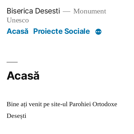
Skip
Biserica Desesti
Monument
to
Unesco
content
Acasă
Proiecte Sociale
Acasă
Bine ați venit pe site-ul Parohiei Ortodoxe
Desești