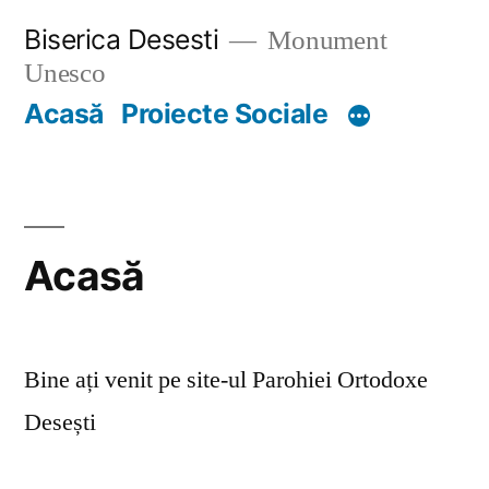
Skip
Biserica Desesti
Monument
to
Unesco
content
Acasă
Proiecte Sociale
Acasă
Bine ați venit pe site-ul Parohiei Ortodoxe
Desești