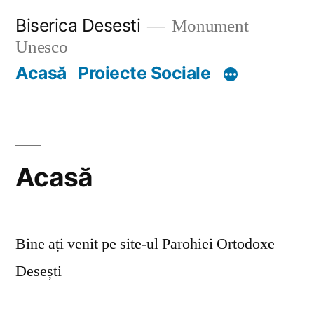
Skip
Biserica Desesti
Monument
to
Unesco
content
Acasă
Proiecte Sociale
Acasă
Bine ați venit pe site-ul Parohiei Ortodoxe
Desești