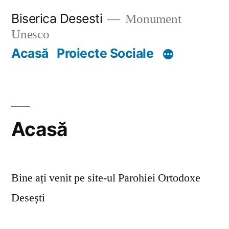
Skip
Biserica Desesti
Monument
to
Unesco
content
Acasă
Proiecte Sociale
Acasă
Bine ați venit pe site-ul Parohiei Ortodoxe
Desești