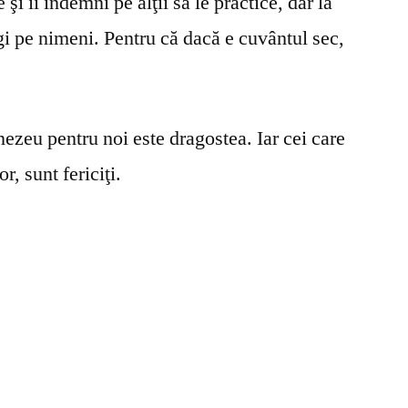
şi îi îndemni pe alţii să le practice, dar la
gi pe nimeni. Pentru că dacă e cuvântul sec,
ezeu pentru noi este dragostea. Iar cei care
r, sunt fericiţi.