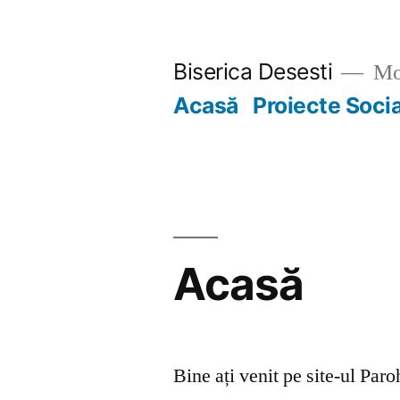
Skip
to
Biserica Desesti
Mo
content
Acasă
Proiecte Soci
Acasă
Bine ați venit pe site-ul Par