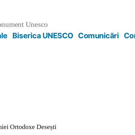
nument Unesco
ale
Biserica UNESCO
Comunicări
Co
ohiei Ortodoxe Desești