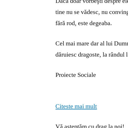
Dacă doar vorbeşti despre ele 
tine nu se vă­desc, nu convin
fără rod, este degeaba.
Cel mai mare dar al lui Dumn
dăruiesc dragoste, la rândul lo
Proiecte Sociale
Citeste mai mult
Vă așteptăm cu drag la noi!