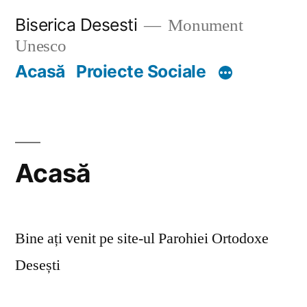
Skip
Biserica Desesti
Monument
to
Unesco
content
Acasă
Proiecte Sociale
Acasă
Bine ați venit pe site-ul Parohiei Ortodoxe
Desești