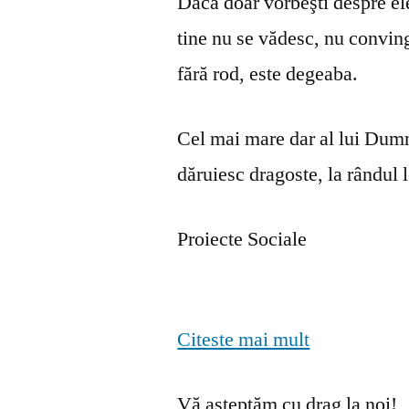
Dacă doar vorbeşti despre ele 
tine nu se vă­desc, nu convin
fără rod, este degeaba.
Cel mai mare dar al lui Dumn
dăruiesc dragoste, la rândul lo
Proiecte Sociale
Citeste mai mult
Vă așteptăm cu drag la noi!