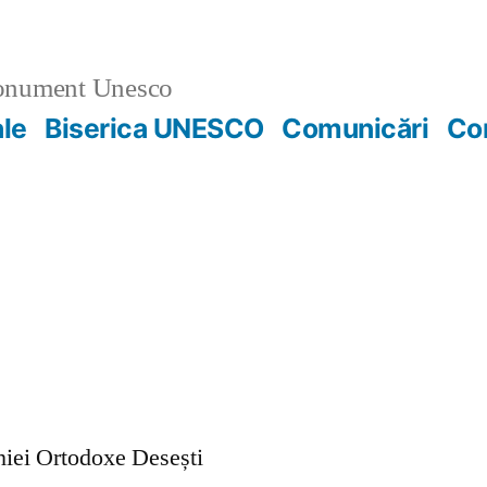
nument Unesco
ale
Biserica UNESCO
Comunicări
Co
ohiei Ortodoxe Desești