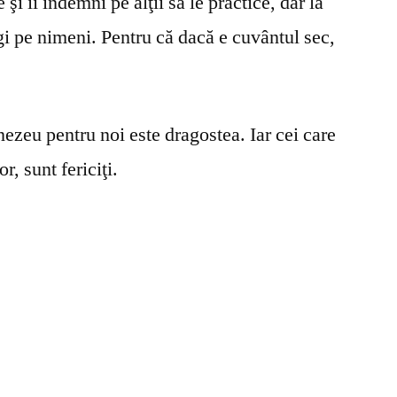
şi îi îndemni pe alţii să le practice, dar la
gi pe nimeni. Pentru că dacă e cuvântul sec,
ezeu pentru noi este dragostea. Iar cei care
r, sunt fericiţi.