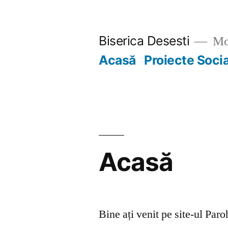
Skip
to
Biserica Desesti
Mo
content
Acasă
Proiecte Soci
Acasă
Bine ați venit pe site-ul Par