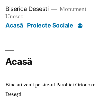
Skip
Biserica Desesti
Monument
to
Unesco
content
Acasă
Proiecte Sociale
Acasă
Bine ați venit pe site-ul Parohiei Ortodoxe
Desești