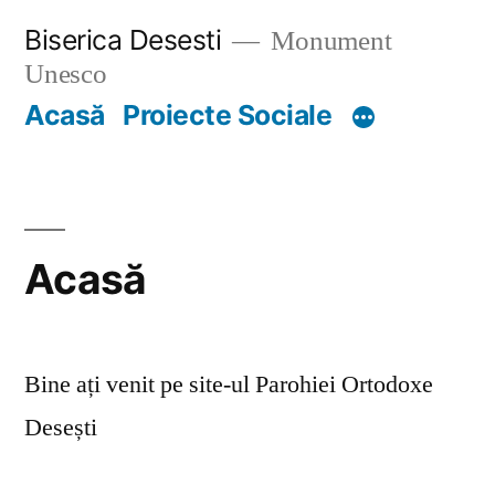
Skip
Biserica Desesti
Monument
to
Unesco
content
Acasă
Proiecte Sociale
Acasă
Bine ați venit pe site-ul Parohiei Ortodoxe
Desești