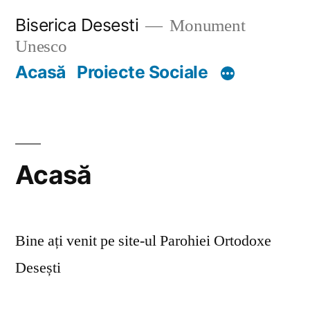
Skip
Biserica Desesti
Monument
to
Unesco
content
Acasă
Proiecte Sociale
Acasă
Bine ați venit pe site-ul Parohiei Ortodoxe
Desești