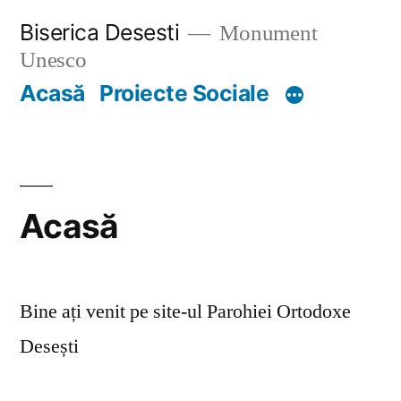
Skip
Biserica Desesti
Monument
to
Unesco
content
Acasă
Proiecte Sociale
Acasă
Bine ați venit pe site-ul Parohiei Ortodoxe
Desești