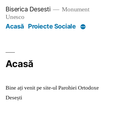
Skip
Biserica Desesti
Monument
to
Unesco
content
Acasă
Proiecte Sociale
Acasă
Bine ați venit pe site-ul Parohiei Ortodoxe
Desești