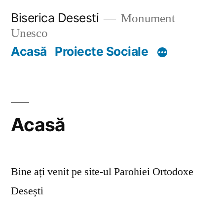
Skip
Biserica Desesti
Monument
to
Unesco
content
Acasă
Proiecte Sociale
Acasă
Bine ați venit pe site-ul Parohiei Ortodoxe
Desești