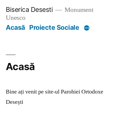
Skip
Biserica Desesti
Monument
to
Unesco
content
Acasă
Proiecte Sociale
Acasă
Bine ați venit pe site-ul Parohiei Ortodoxe
Desești