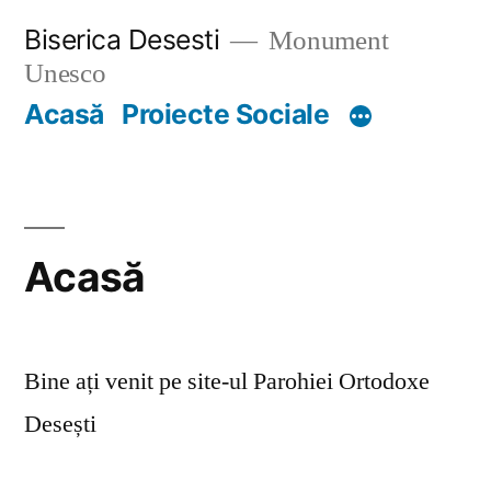
Skip
Biserica Desesti
Monument
to
Unesco
content
Acasă
Proiecte Sociale
Acasă
Bine ați venit pe site-ul Parohiei Ortodoxe
Desești