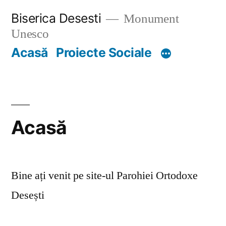
Skip
Biserica Desesti
Monument
to
Unesco
content
Acasă
Proiecte Sociale
Acasă
Bine ați venit pe site-ul Parohiei Ortodoxe
Desești