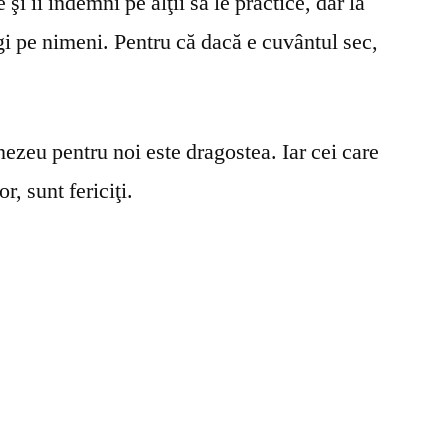
şi îi îndemni pe alţii să le practice, dar la
gi pe nimeni. Pentru că dacă e cuvântul sec,
ezeu pentru noi este dragostea. Iar cei care
r, sunt fericiţi.