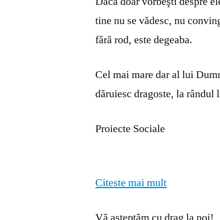
Dacă doar vorbeşti despre ele 
tine nu se vă­desc, nu convin
fără rod, este degeaba.
Cel mai mare dar al lui Dumn
dăruiesc dragoste, la rândul lo
Proiecte Sociale
Citeste mai mult
Vă așteptăm cu drag la noi!