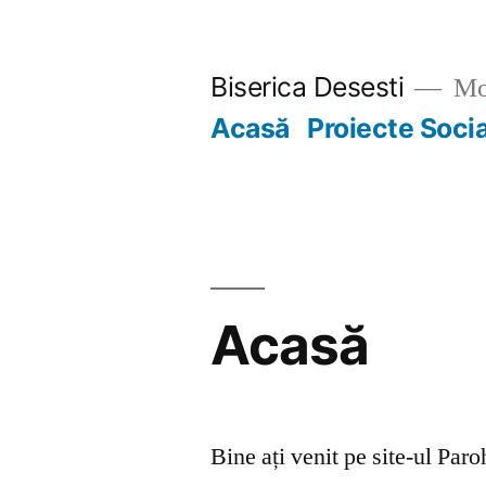
Skip
to
Biserica Desesti
Mo
content
Acasă
Proiecte Soci
Acasă
Bine ați venit pe site-ul Par