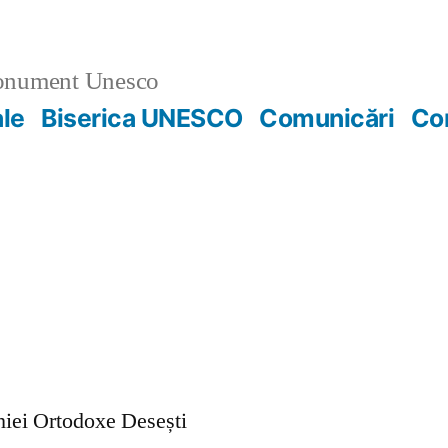
nument Unesco
ale
Biserica UNESCO
Comunicări
Co
ohiei Ortodoxe Desești