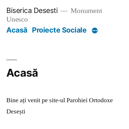
Skip
Biserica Desesti
Monument
to
Unesco
content
Acasă
Proiecte Sociale
Acasă
Bine ați venit pe site-ul Parohiei Ortodoxe
Desești