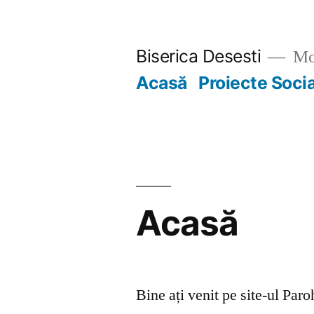
Skip
to
Biserica Desesti
Mo
content
Acasă
Proiecte Soci
Acasă
Bine ați venit pe site-ul Par