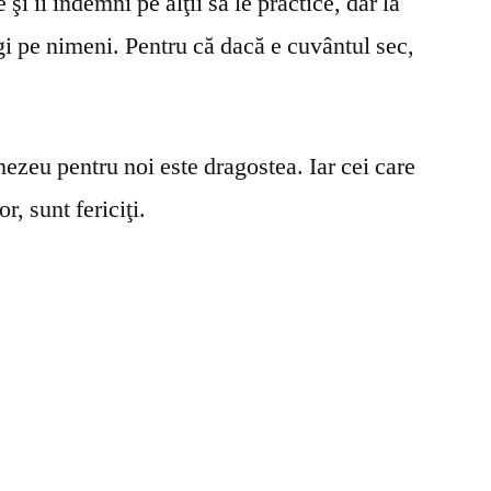
şi îi îndemni pe alţii să le practice, dar la
gi pe nimeni. Pentru că dacă e cuvântul sec,
ezeu pentru noi este dragostea. Iar cei care
r, sunt fericiţi.