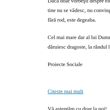
Dacă doar vorbeşti despre ele 
tine nu se vă­desc, nu convin
fără rod, este degeaba.
Cel mai mare dar al lui Dumn
dăruiesc dragoste, la rândul lo
Proiecte Sociale
Citeste mai mult
Vă așteptăm cu drag la noi!