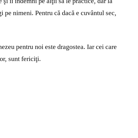
şi îi îndemni pe alţii să le practice, dar la
gi pe nimeni. Pentru că dacă e cuvântul sec,
ezeu pentru noi este dragostea. Iar cei care
r, sunt fericiţi.