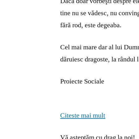
Dacă doar vorbeşti despre ele 
tine nu se vă­desc, nu convin
fără rod, este degeaba.
Cel mai mare dar al lui Dumn
dăruiesc dragoste, la rândul lo
Proiecte Sociale
Citeste mai mult
Vă așteptăm cu drag la noi!