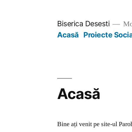
Skip
to
Biserica Desesti
Mo
content
Acasă
Proiecte Soci
Acasă
Bine ați venit pe site-ul Par