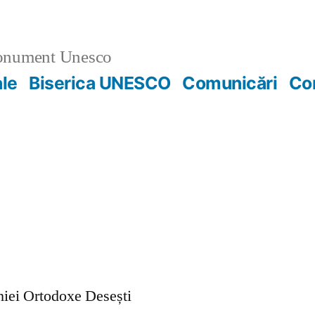
nument Unesco
ale
Biserica UNESCO
Comunicări
Co
ohiei Ortodoxe Desești