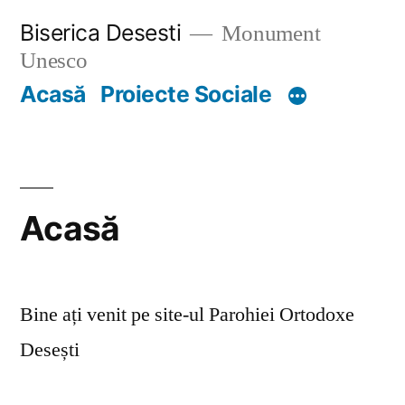
Skip
Biserica Desesti
Monument
to
Unesco
content
Acasă
Proiecte Sociale
Acasă
Bine ați venit pe site-ul Parohiei Ortodoxe
Desești