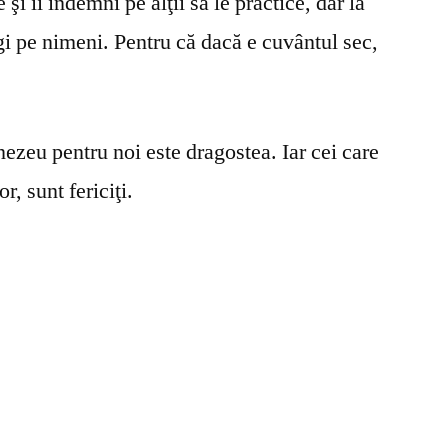
şi îi îndemni pe alţii să le practice, dar la
gi pe nimeni. Pentru că dacă e cuvântul sec,
ezeu pentru noi este dragostea. Iar cei care
r, sunt fericiţi.