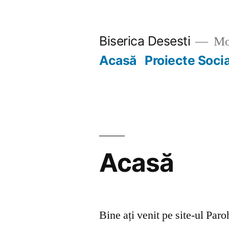
Skip
to
Biserica Desesti
Mo
content
Acasă
Proiecte Soci
Acasă
Bine ați venit pe site-ul Par