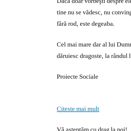
Dacă doar vorbeşti despre ele 
tine nu se vă­desc, nu convin
fără rod, este degeaba.
Cel mai mare dar al lui Dumn
dăruiesc dragoste, la rândul lo
Proiecte Sociale
Citeste mai mult
Vă așteptăm cu drag la noi!