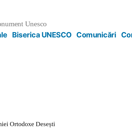
nument Unesco
ale
Biserica UNESCO
Comunicări
Co
ohiei Ortodoxe Desești