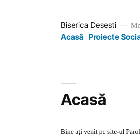
Skip
to
Biserica Desesti
Mo
content
Acasă
Proiecte Soci
Acasă
Bine ați venit pe site-ul Par