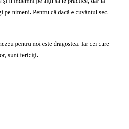
şi îi îndemni pe alţii să le practice, dar la
gi pe nimeni. Pentru că dacă e cuvântul sec,
ezeu pentru noi este dragostea. Iar cei care
r, sunt fericiţi.