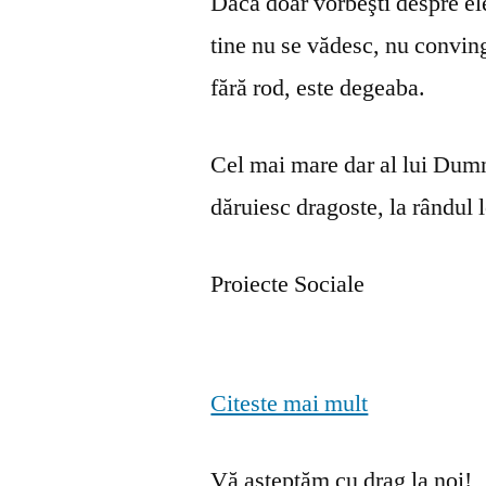
Dacă doar vorbeşti despre ele 
tine nu se vă­desc, nu convin
fără rod, este degeaba.
Cel mai mare dar al lui Dumn
dăruiesc dragoste, la rândul lo
Proiecte Sociale
Citeste mai mult
Vă așteptăm cu drag la noi!