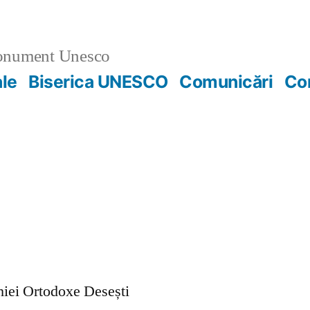
nument Unesco
ale
Biserica UNESCO
Comunicări
Co
ohiei Ortodoxe Desești