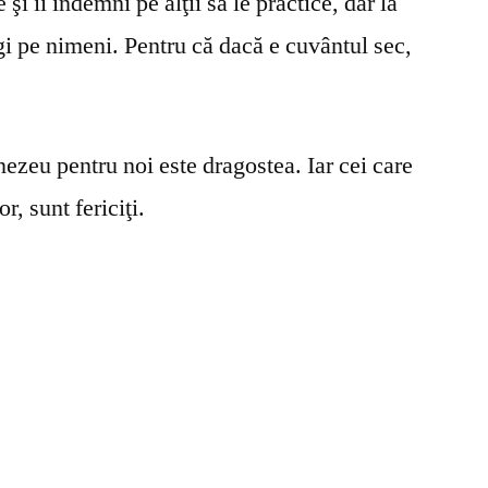
şi îi îndemni pe alţii să le practice, dar la
gi pe nimeni. Pentru că dacă e cuvântul sec,
ezeu pentru noi este dragostea. Iar cei care
r, sunt fericiţi.