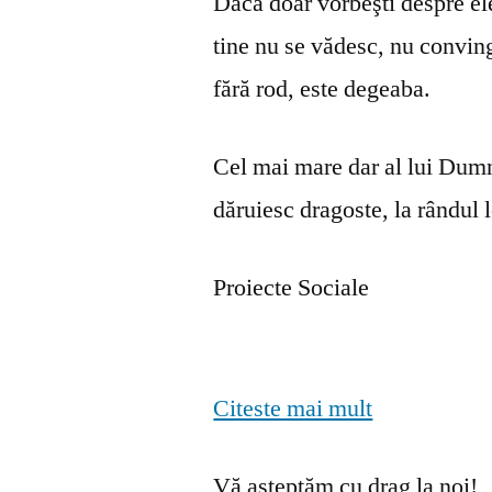
Dacă doar vorbeşti despre ele 
tine nu se vă­desc, nu convin
fără rod, este degeaba.
Cel mai mare dar al lui Dumn
dăruiesc dragoste, la rândul lo
Proiecte Sociale
Citeste mai mult
Vă așteptăm cu drag la noi!