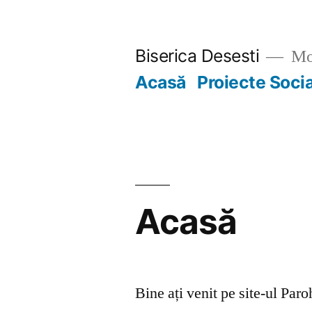
Skip
to
Biserica Desesti
Mo
content
Acasă
Proiecte Soci
Acasă
Bine ați venit pe site-ul Par