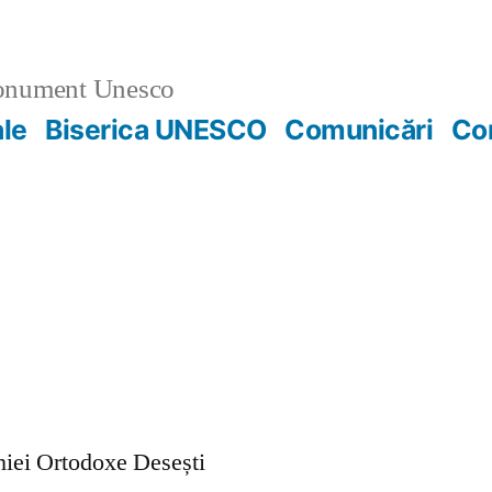
nument Unesco
ale
Biserica UNESCO
Comunicări
Co
ohiei Ortodoxe Desești