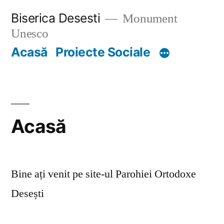
Skip
Biserica Desesti
Monument
to
Unesco
content
Acasă
Proiecte Sociale
Acasă
Bine ați venit pe site-ul Parohiei Ortodoxe
Desești