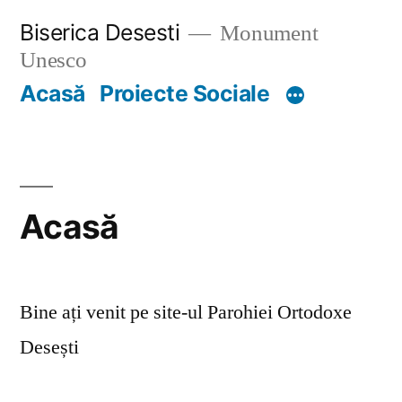
Skip
Biserica Desesti
Monument
to
Unesco
content
Acasă
Proiecte Sociale
Acasă
Bine ați venit pe site-ul Parohiei Ortodoxe
Desești