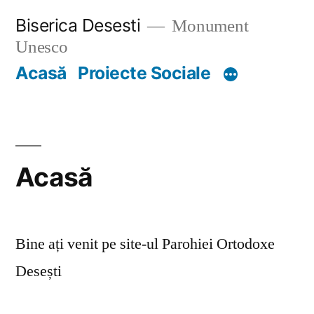
Skip
Biserica Desesti
Monument
to
Unesco
content
Acasă
Proiecte Sociale
Acasă
Bine ați venit pe site-ul Parohiei Ortodoxe
Desești