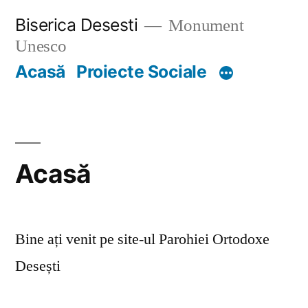
Skip
Biserica Desesti
Monument
to
Unesco
content
Acasă
Proiecte Sociale
Acasă
Bine ați venit pe site-ul Parohiei Ortodoxe
Desești