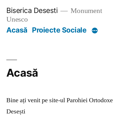
Skip
Biserica Desesti
Monument
to
Unesco
content
Acasă
Proiecte Sociale
Acasă
Bine ați venit pe site-ul Parohiei Ortodoxe
Desești