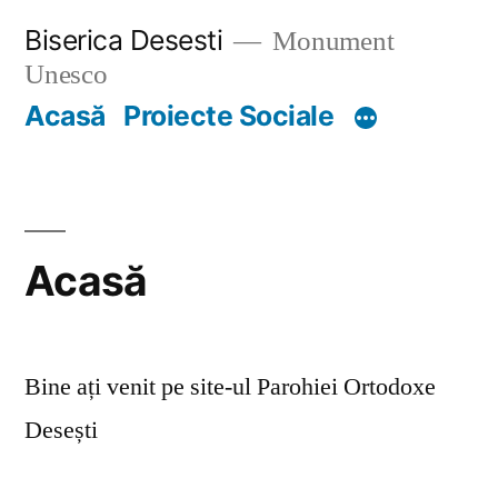
Skip
Biserica Desesti
Monument
to
Unesco
content
Acasă
Proiecte Sociale
Acasă
Bine ați venit pe site-ul Parohiei Ortodoxe
Desești