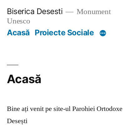
Skip
Biserica Desesti
Monument
to
Unesco
content
Acasă
Proiecte Sociale
Acasă
Bine ați venit pe site-ul Parohiei Ortodoxe
Desești