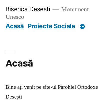
Skip
Biserica Desesti
Monument
to
Unesco
content
Acasă
Proiecte Sociale
Acasă
Bine ați venit pe site-ul Parohiei Ortodoxe
Desești