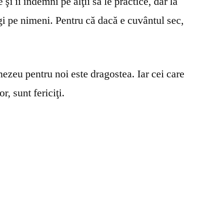
şi îi îndemni pe alţii să le practice, dar la
gi pe nimeni. Pentru că dacă e cuvântul sec,
ezeu pentru noi este dragostea. Iar cei care
r, sunt fericiţi.