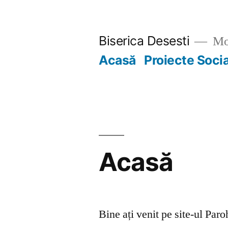
Skip
to
Biserica Desesti
Mo
content
Acasă
Proiecte Soci
Acasă
Bine ați venit pe site-ul Par