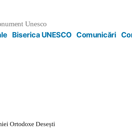
nument Unesco
ale
Biserica UNESCO
Comunicări
Co
ohiei Ortodoxe Desești