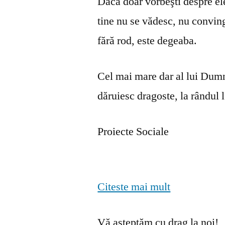
Dacă doar vorbeşti despre ele 
tine nu se vă­desc, nu convin
fără rod, este degeaba.
Cel mai mare dar al lui Dumn
dăruiesc dragoste, la rândul lo
Proiecte Sociale
Citeste mai mult
Vă așteptăm cu drag la noi!