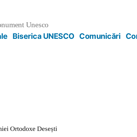
nument Unesco
ale
Biserica UNESCO
Comunicări
Co
ohiei Ortodoxe Desești