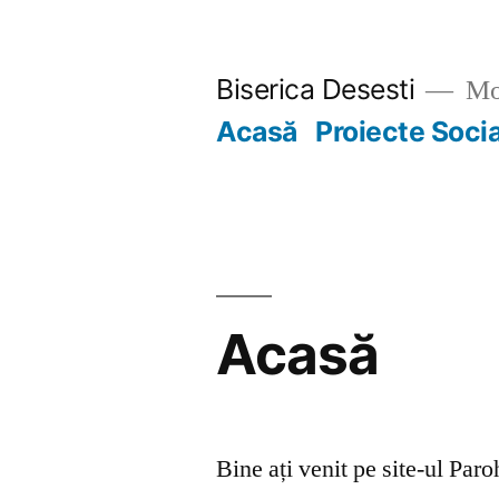
Skip
to
Biserica Desesti
Mo
content
Acasă
Proiecte Soci
Acasă
Bine ați venit pe site-ul Par