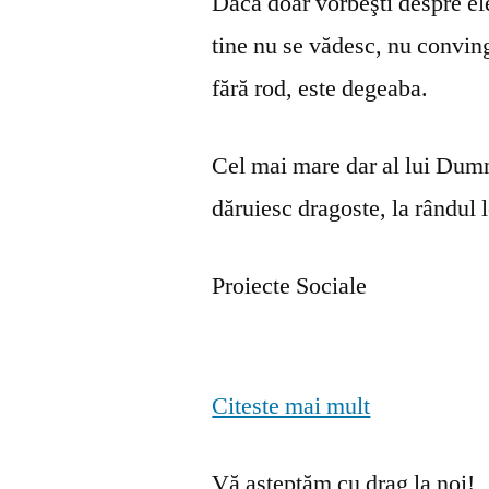
Dacă doar vorbeşti despre ele 
tine nu se vă­desc, nu convin
fără rod, este degeaba.
Cel mai mare dar al lui Dumn
dăruiesc dragoste, la rândul lo
Proiecte Sociale
Citeste mai mult
Vă așteptăm cu drag la noi!