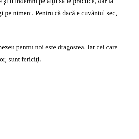
şi îi îndemni pe alţii să le practice, dar la
gi pe nimeni. Pentru că dacă e cuvântul sec,
ezeu pentru noi este dragostea. Iar cei care
r, sunt fericiţi.