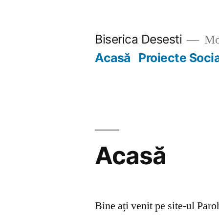
Skip
to
Biserica Desesti
Mo
content
Acasă
Proiecte Soci
Acasă
Bine ați venit pe site-ul Par