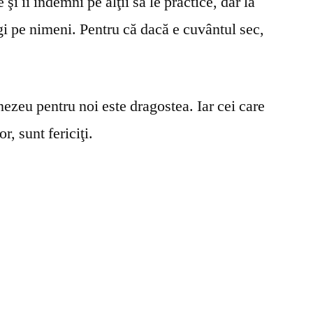
şi îi îndemni pe alţii să le practice, dar la
gi pe nimeni. Pentru că dacă e cuvântul sec,
ezeu pentru noi este dragostea. Iar cei care
r, sunt fericiţi.