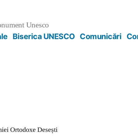
nument Unesco
ale
Biserica UNESCO
Comunicări
Co
ohiei Ortodoxe Desești