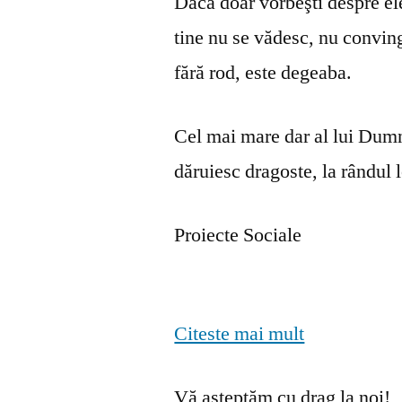
Dacă doar vorbeşti despre ele 
tine nu se vă­desc, nu convin
fără rod, este degeaba.
Cel mai mare dar al lui Dumn
dăruiesc dragoste, la rândul lo
Proiecte Sociale
Citeste mai mult
Vă așteptăm cu drag la noi!