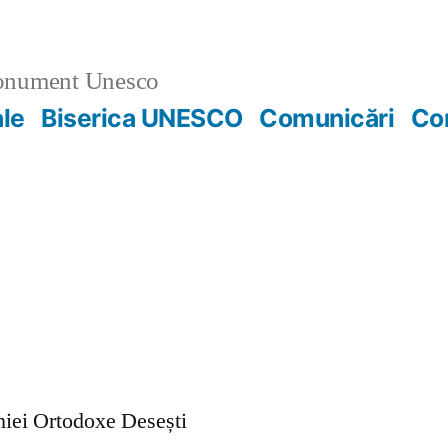
nument Unesco
ale
Biserica UNESCO
Comunicări
Co
ohiei Ortodoxe Desești