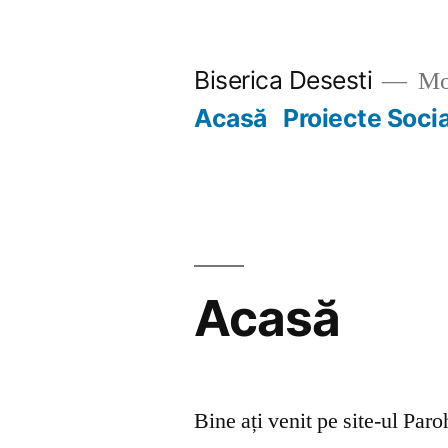
Skip
to
Biserica Desesti
Mo
content
Acasă
Proiecte Soci
Acasă
Bine ați venit pe site-ul Par