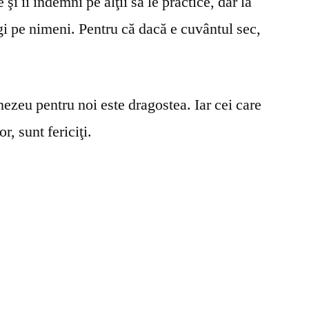
şi îi îndemni pe alţii să le practice, dar la
gi pe nimeni. Pentru că dacă e cuvântul sec,
ezeu pentru noi este dragostea. Iar cei care
r, sunt fericiţi.