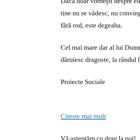
Dacă doar vorbeşti despre ele 
tine nu se vă­desc, nu convin
fără rod, este degeaba.
Cel mai mare dar al lui Dumn
dăruiesc dragoste, la rândul lo
Proiecte Sociale
Citeste mai mult
Vă așteptăm cu drag la noi!