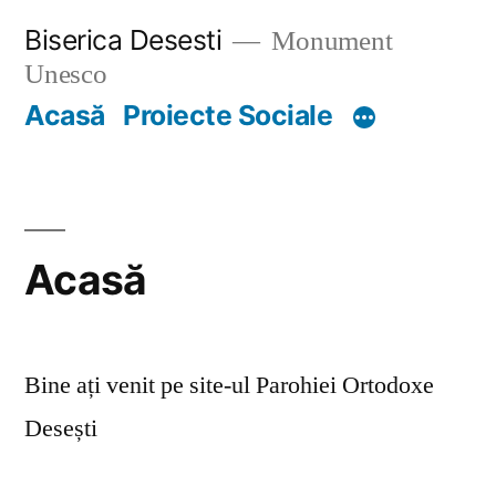
Skip
Biserica Desesti
Monument
to
Unesco
content
Acasă
Proiecte Sociale
Acasă
Bine ați venit pe site-ul Parohiei Ortodoxe
Desești